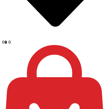
0
฿
0