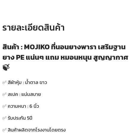
รายละเอียดสินค้า
สินค้า : MOJIKO ที่นอนยางพารา เสริมฐาน
ยาง PE แน่นๆ แถม หมอนหนุน สูญญากาศ
🍃
✅️ สีผ้าหุ้ม : น้ำตาล ขาว
✅️ สเปค : แน่นสบาย
✅️ ความหนา : 6 นิ้ว
✅️ รับประกัน 5ปี
✅️ สินค้าผลิตจากโรงงานโดยตรง