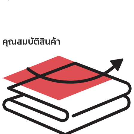
แถม
หมอน
หนุน
PE-
02
ิ้น
คุณสมบัติสินค้า