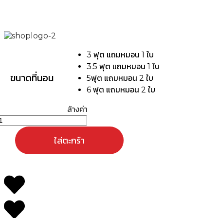
3 ฟุต แถมหมอน 1 ใบ
3.5 ฟุต แถมหมอน 1 ใบ
ขนาดที่นอน
5ฟุต แถมหมอน 2 ใบ
6 ฟุต แถมหมอน 2 ใบ
ล้างค่า
จำนวน
MOJIKO
ี่นอน
ยางพารา
สริม
ฐาน
ยาง
PE
แน่นๆ