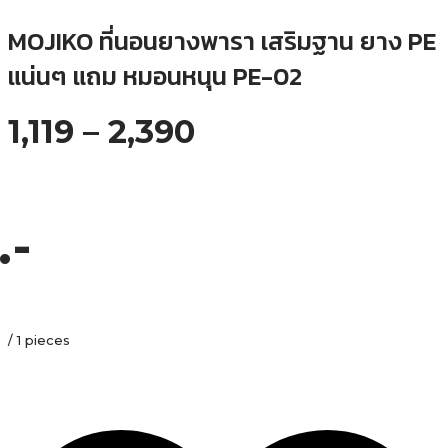
MOJIKO ที่นอนยางพารา เสริมฐาน ยาง PE
แน่นๆ แถม หมอนหนุน PE-02
Price
1,119
–
2,390
range:
1,119฿
through
2,390฿
.-
/ 1 pieces