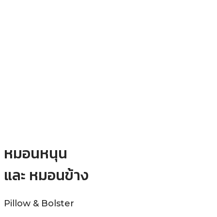
Mojiko Bedding.
We care about
your dream.
หมอนหนุน
และ หมอนข้าง
Pillow & Bolster