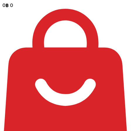
0
฿
0