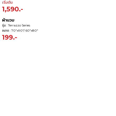
เริ่มต้น
1,590.-
ผ้านวม
รุ่น : Terrazzo Series
ขนาด : 70"x90"/ 60"x80"
199.-
ผ้านวม ผ้าปู
และ ปลอกหมอน
Bedding